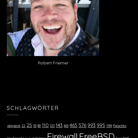
Robert Friemer
SCHLAGWÖRTER
25
110
143
465
576
993
995
.pkgsave
22
53
80
123
443
1194
Falsches
Firewall
FreeBSD