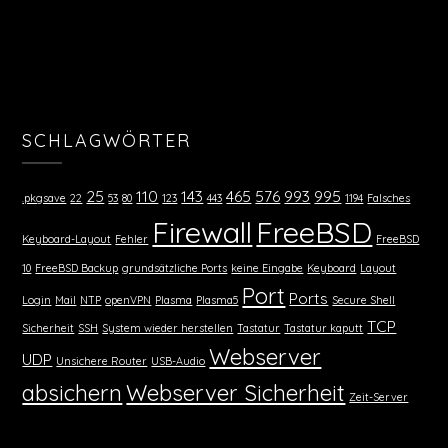
SCHLAGWÖRTER
25
110
143
465
576
993
995
.pkgsave
22
53
80
123
443
1194
Falsches
Firewall
FreeBSD
Keyboard-Layout
Fehler
FreeBSD
10
FreeBSD Backup
grundsätzliche Ports
keine Eingabe
Keyboard
Layout
Port
Ports
Login
Mail
NTP
openVPN
Plasma
Plasma5
Secure Shell
TCP
Sicherheit
SSH
System wieder herstellen
Tastatur
Tastatur kaputt
Webserver
UDP
Unsichere Router
USB-Audio
absichern
Webserver Sicherheit
Zeit-Server