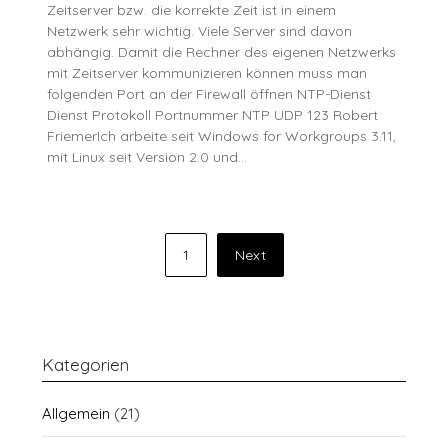
Zeitserver bzw. die korrekte Zeit ist in einem
Netzwerk sehr wichtig. Viele Server sind davon
abhängig. Damit die Rechner des eigenen Netzwerks
mit Zeitserver kommunizieren können muss man
folgenden Port an der Firewall öffnen NTP-Dienst
Dienst Protokoll Portnummer NTP UDP 123 Robert
FriemerIch arbeite seit Windows for Workgroups 3.11,
mit Linux seit Version 2.0 und…
Seitennummerierung
1
Next
der
Beiträge
Kategorien
Allgemein
(21)